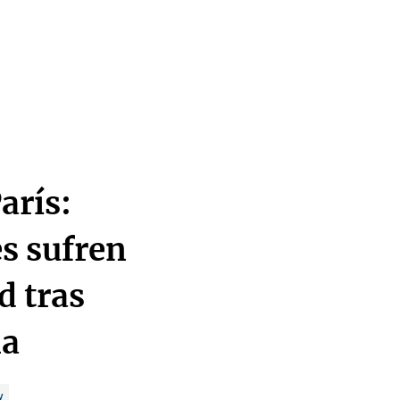
arís:
es sufren
d tras
na
W