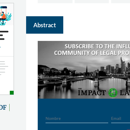
Abstract
DF
Nombre
Email
País