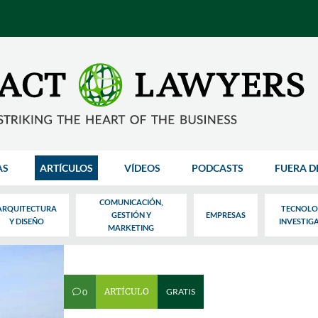
AS
ARTÍCULOS
VÍDEOS
PODCASTS
FUERA D
COMUNICACIÓN,
ARQUITECTURA
TECNOLO
GESTIÓN Y
EMPRESAS
Y DISEÑO
INVESTIG
MARKETING
ARTÍCULO
GRATIS
0
v