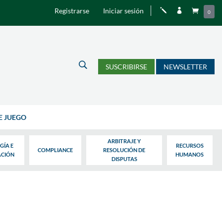
Registrarse
Iniciar sesión
j


0
U
SUSCRIBIRSE
NEWSLETTER
E JUEGO
ARBITRAJE Y
GÍA E
RECURSOS
COMPLIANCE
RESOLUCIÓN DE
ACIÓN
HUMANOS
DISPUTAS