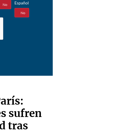
Español
No
Sí
No
arís:
es sufren
d tras