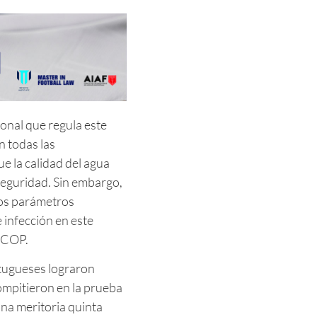
ional que regula este
n todas las
e la calidad del agua
seguridad. Sin embargo,
nos parámetros
 infección en este
 COP.
rtugueses lograron
ompitieron en la prueba
una meritoria quinta