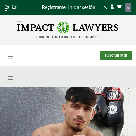
Es
En
Registrarse
Iniciar sesión
j


0
SUSCRIBIRSE