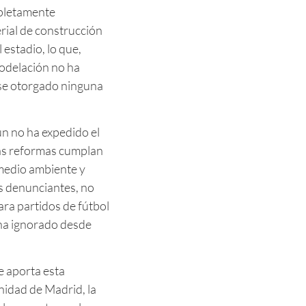
pletamente
erial de construcción
 estadio, lo que,
odelación no ha
rse otorgado ninguna
n no ha expedido el
las reformas cumplan
medio ambiente y
os denunciantes, no
para partidos de fútbol
 ha ignorado desde
 aporta esta
nidad de Madrid, la