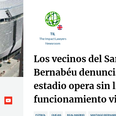
TIL
The Impact Lawyers
Newsroom
Los vecinos del S
Bernabéu denunci
estadio opera sin 
funcionamiento v
FÚTBOL
QUEJAS
REAL MADRID
SANTIAGO BERNAB