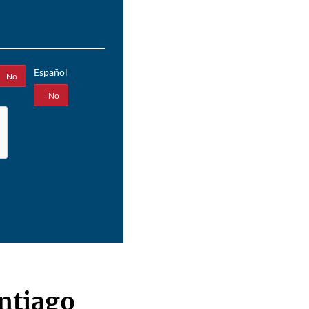
Español
No
Sí
No
antiago