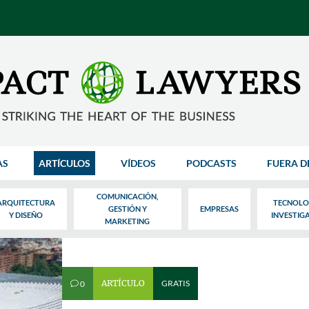
AS
ARTÍCULOS
VÍDEOS
PODCASTS
FUERA D
COMUNICACIÓN,
ARQUITECTURA
TECNOLO
GESTIÓN Y
EMPRESAS
Y DISEÑO
INVESTIG
MARKETING
ARTÍCULO
GRATIS
0
v