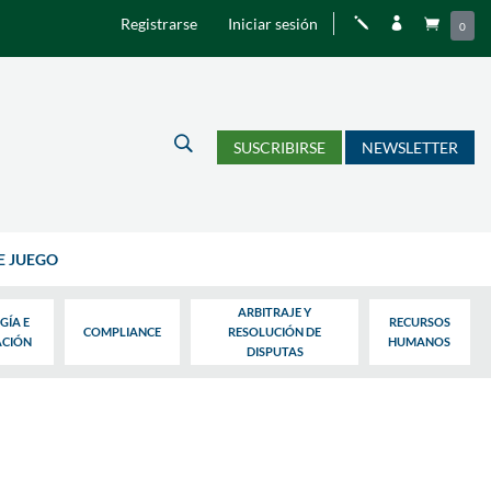
Registrarse
Iniciar sesión
j


0
U
SUSCRIBIRSE
NEWSLETTER
E JUEGO
ARBITRAJE Y
GÍA E
RECURSOS
COMPLIANCE
RESOLUCIÓN DE
ACIÓN
HUMANOS
DISPUTAS