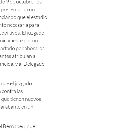
do 9 de octubre, los
, presentaron un
ciando que el estadio
nto necesaria para
eportivos. El juzgado,
 únicamente por un
artado por ahora los
antes atribuían al
lmeida, y al Delegado
 que el juzgado
 contra las
 que tienen nuevos
Carabante en un
el Bernabéu, que