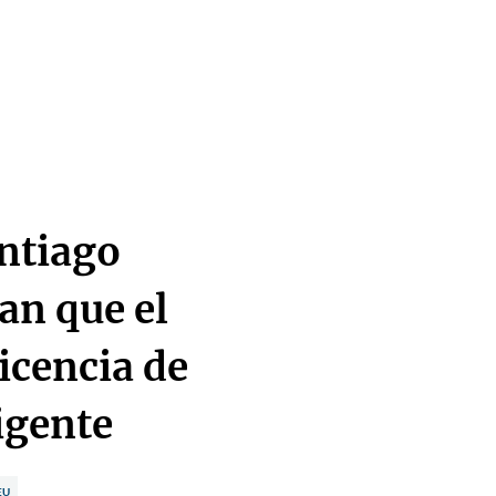
antiago
an que el
licencia de
igente
EU