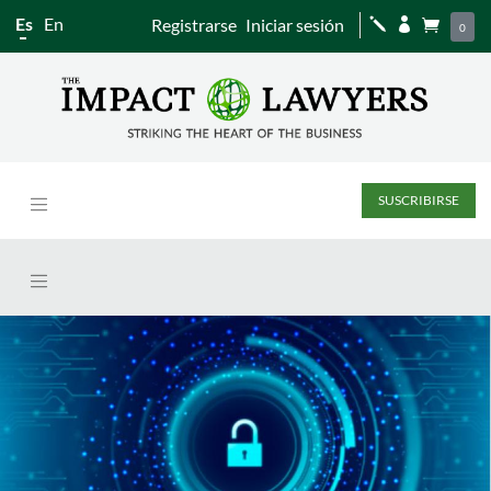
Es
En
Registrarse
Iniciar sesión
j


0
SUSCRIBIRSE