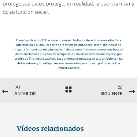
protege sus datos protege, en realidad, la esencia misma
de su función social.
Derechos de autor© The Impact Lawyers. Todos los derechos reservados. Esta
información o cualquier parte de la misma no puede copiarse ni difundirse de
ninguna forma ni por ningún medio ni descargarse ni almacenarse en una base de
datos electrónica o sistema de recuperación sin el consentimiento expreso por
escrito de The Impact Lawyers. Las opiniones expresadas en este artículo son las
de los autores y no reflejan necesariamente las posiciones o políticas de The
Impact Lawyers.
(A)
(S)

#
$
ANTERIOR
SIGUIENTE
Vídeos relacionados