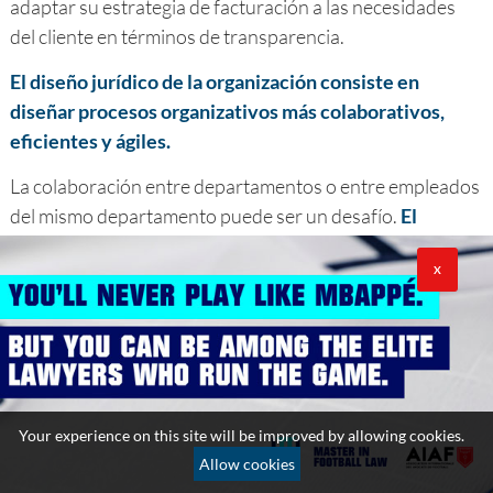
adaptar su estrategia de facturación a las necesidades
del cliente en términos de transparencia.
El diseño jurídico de la organización consiste en
diseñar procesos organizativos más colaborativos,
eficientes y ágiles.
La colaboración entre departamentos o entre empleados
del mismo departamento puede ser un desafío.
El
departamento jurídico suele ser visto como el patito
feo de la empresa, al que se suele consultar como
X
último recurso, lo que hace que el cumplimiento sea
ineficiente
. Un enfoque de diseño puede abordar esta
cuestión aplicando la interacción con todas las partes
interesadas de manera clara y comprensible y, por lo
tanto, dar a la ley una función estratégica.
Your experience on this site will be improved by allowing cookies.
Allow cookies