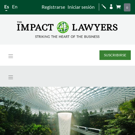
Es
En
Registrarse
Iniciar sesión
j


0
SUSCRIBIRSE