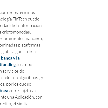
ción de los términos
cnología FinTech puede
ridad de la información
as criptomonedas,
sesoramiento financiero,
enominadas plataformas
ngloba algunas de las
a
banca y la
funding,
los robo
n servicios de
asados en algoritmos-, y
es, por los que se
tánea
entre sujetos a
nte una Aplicación, con
édito, et similia.