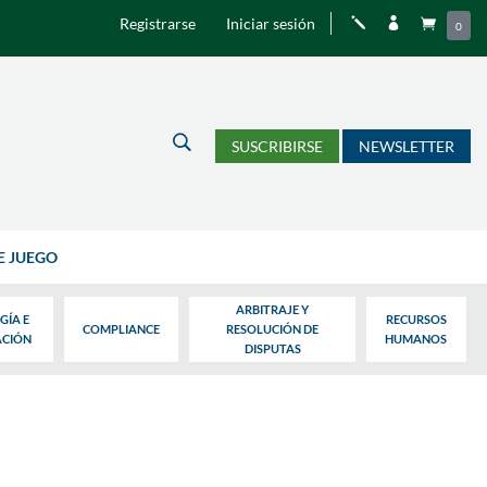
Registrarse
Iniciar sesión
j


0
U
SUSCRIBIRSE
NEWSLETTER
E JUEGO
ARBITRAJE Y
GÍA E
RECURSOS
COMPLIANCE
RESOLUCIÓN DE
ACIÓN
HUMANOS
DISPUTAS