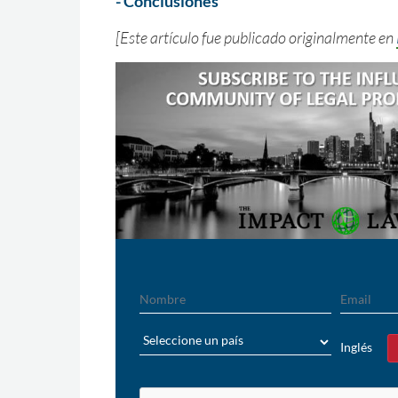
- Conclusiones
[Este artículo fue publicado originalmente en
Nombre
Email
País
Inglés
Sí