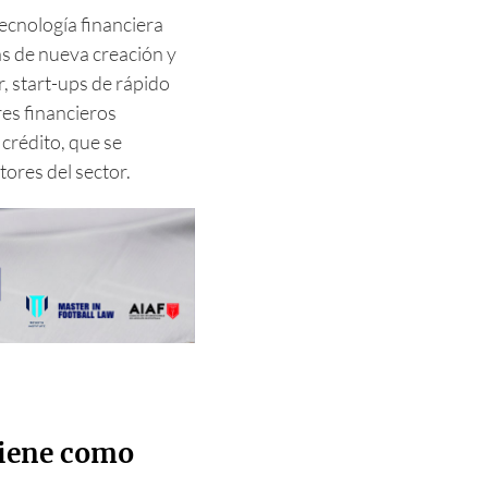
tecnología financiera
s de nueva creación y
ir, start-ups de rápido
res financieros
crédito, que se
ores del sector.
tiene como