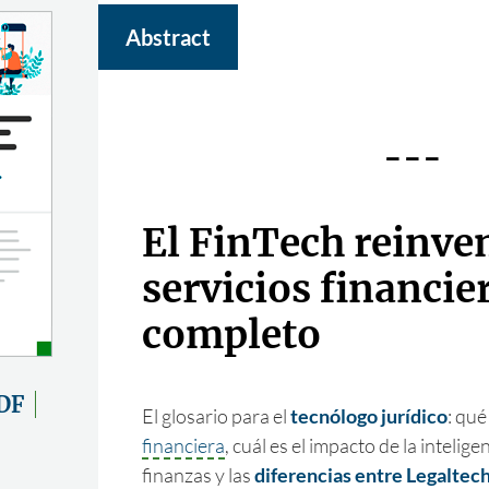
Abstract
---
El FinTech reinven
servicios financie
completo
DF
El glosario para el
tecnólogo jurídico
: qué
financiera
, cuál es el impacto de la inteligen
finanzas y las
diferencias entre Legaltec