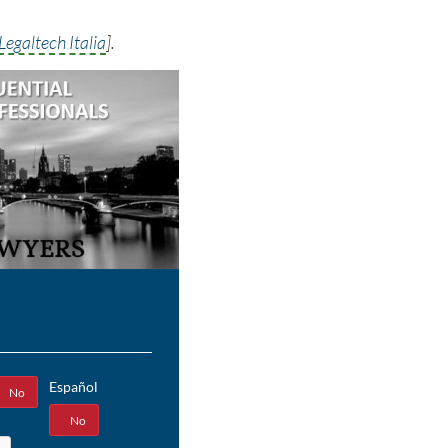
Legaltech Italia
].
Español
No
Sí
No