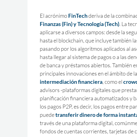
El acrónimo
FinTech
deriva de la combina
Finanzas (Fin) y Tecnología (Tech)
. La te
aplicarse a diversos campos: desde la segu
hasta el blockchain, que incluye también l
pasando por los algoritmos aplicados al a
hasta llegar al sistema de pagos o a las d
de banca y préstamos abiertos. También e
principales innovaciones en el ámbito de l
intermediación financiera
, como el
crowd
advisors -plataformas digitales que presta
planificación financiera automatizados y b
los pagos P2P, es decir, los pagos entre par
puede
transferir dinero de forma instan
través de una plataforma digital, comúnme
fondos de cuentas corrientes, tarjetas de cr