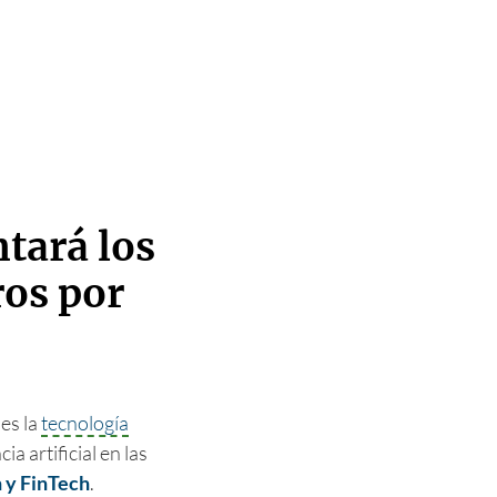
tará los
ros por
 es la
tecnología
cia artificial en las
h y FinTech
.