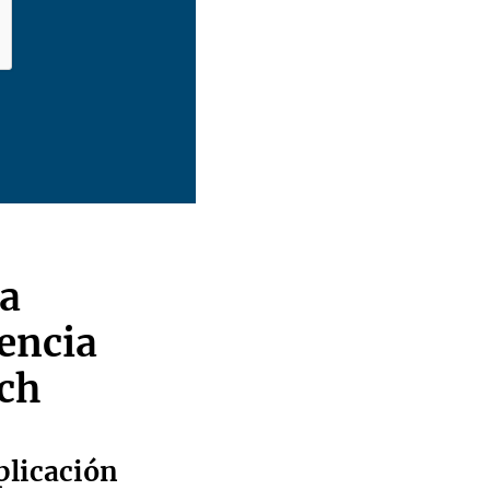
ía
gencia
ech
plicación