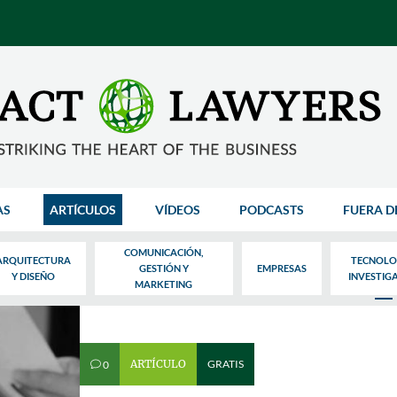
AS
ARTÍCULOS
VÍDEOS
PODCASTS
FUERA D
COMUNICACIÓN,
ARQUITECTURA
TECNOLO
GESTIÓN Y
EMPRESAS
Y DISEÑO
INVESTIG
MARKETING
ARTÍCULO
GRATIS
0
v