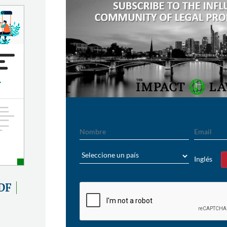
Nombre
Email
País
Inglés
Sí
DF