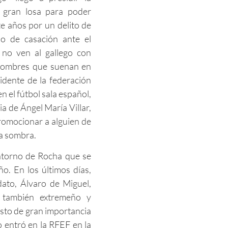
 gran losa para poder
te años por un delito de
so de casación ante el
 no ven al gallego con
s nombres que suenan en
sidente de la federación
 el fútbol sala español,
ia de Ángel María Villar,
promocionar a alguien de
la sombra.
ntorno de Rocha que se
ño. En los últimos días,
dato, Álvaro de Miguel,
, también extremeño y
to de gran importancia
o entró en la RFEF en la