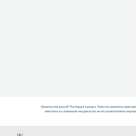
Derechos de autor© The Impact Lawyers. Todos los derechos reservados
electrónica o sistema de recuperación sin el consentimiento expreso
(A)