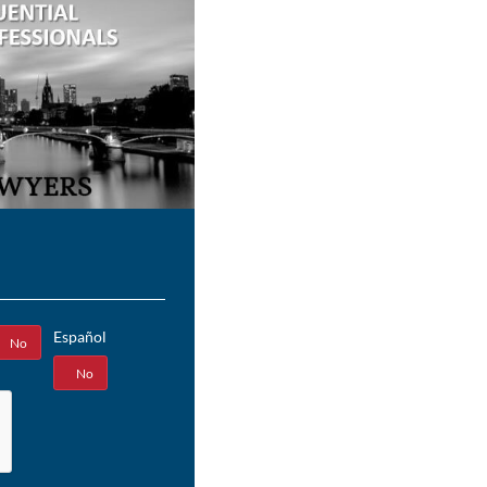
Español
No
Sí
No