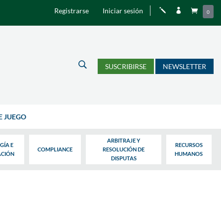
Registrarse
Iniciar sesión
j


0
U
SUSCRIBIRSE
NEWSLETTER
E JUEGO
ARBITRAJE Y
GÍA E
RECURSOS
COMPLIANCE
RESOLUCIÓN DE
ACIÓN
HUMANOS
DISPUTAS