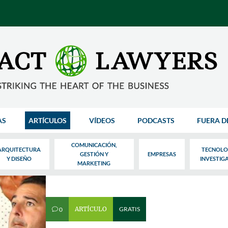
AS
ARTÍCULOS
VÍDEOS
PODCASTS
FUERA D
COMUNICACIÓN,
ARQUITECTURA
TECNOLO
GESTIÓN Y
EMPRESAS
Y DISEÑO
INVESTIG
MARKETING
ARTÍCULO
GRATIS
0
v