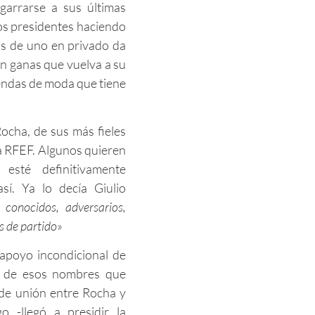
garrarse a sus últimas
os presidentes haciendo
ás de uno en privado da
n ganas que vuelva a su
iendas de moda que tiene
cha, de sus más fieles
la RFEF. Algunos quieren
esté definitivamente
sí. Ya lo decía Giulio
conocidos, adversarios,
 de partido
»
 apoyo incondicional de
o de esos nombres que
 de unión entre Rocha y
o -llegó a presidir la