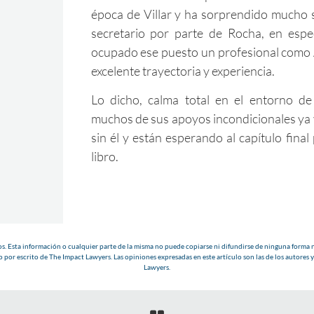
época de Villar y ha sorprendido much
secretario por parte de Rocha, en espe
ocupado ese puesto un profesional com
excelente trayectoria y experiencia.
Lo dicho, calma total en el entorno d
muchos de sus apoyos incondicionales ya 
sin él y están esperando al capítulo final
libro.
. Esta información o cualquier parte de la misma no puede copiarse ni difundirse de ninguna forma n
 por escrito de The Impact Lawyers. Las opiniones expresadas en este artículo son las de los autores y
Lawyers.