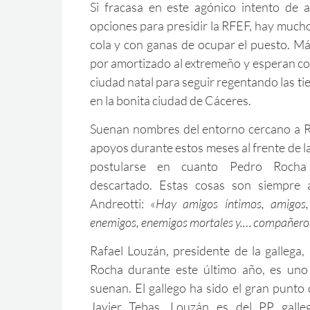
Si fracasa en este agónico intento de a
opciones para presidir la RFEF, hay much
cola y con ganas de ocupar el puesto. M
por amortizado al extremeño y esperan co
ciudad natal para seguir regentando las t
en la bonita ciudad de Cáceres.
Suenan nombres del entorno cercano a Ro
apoyos durante estos meses al frente de 
postularse en cuanto Pedro Rocha 
descartado. Estas cosas son siempre a
Andreotti: «
Hay amigos íntimos, amigos, 
enemigos, enemigos mortales y.… compañeros
Rafael Louzán, presidente de la gallega,
Rocha durante este último año, es un
suenan. El gallego ha sido el gran punto
Javier Tebas. Louzán es del PP galleg