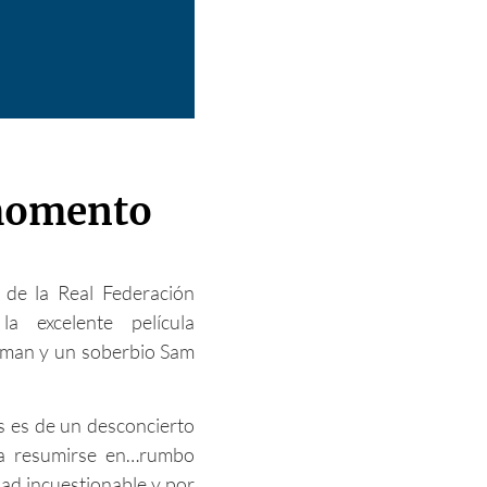
 momento
l de la Real Federación
a excelente película
dman y un soberbio Sam
s es de un desconcierto
ría resumirse en…rumbo
idad incuestionable y por