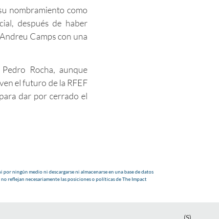
o su nombramiento como
cial, después de haber
o Andreu Camps con una
e Pedro Rocha, aunque
ven el futuro de la RFEF
 para dar por cerrado el
i por ningún medio ni descargarse ni almacenarse en una base de datos
 no reflejan necesariamente las posiciones o políticas de The Impact
(S)