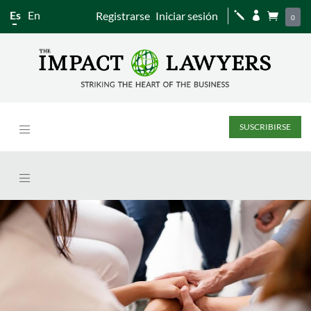
Es
En
Registrarse
Iniciar sesión
j


0
SUSCRIBIRSE