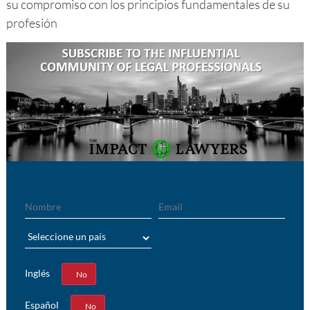
su compromiso con los principios fundamentales de su
profesión
Nombre
Email
País
Inglés
Sí
No
Español
Sí
No