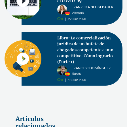
el COVID-19
FRANZISKA NEUGEBAUER
Alemania
0
22 June 2020
v
Libro: La comercialización
jurídica de un bufete de
abogados competente a uno
competitivo. Cómo lograrlo
(Parte 1)
FRANCESC DOMÍNGUEZ
España
0
18 June 2020
v
Artículos
relacionados