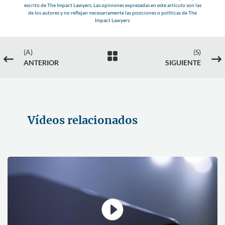
escrito de The Impact Lawyers. Las opiniones expresadas en este artículo son las
de los autores y no reflejan necesariamente las posiciones o políticas de The
Impact Lawyers.
(A)
(S)

#
$
ANTERIOR
SIGUIENTE
Vídeos relacionados