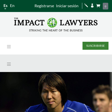
Es
En
Registrarse
Iniciar sesión
j


0
SUSCRIBIRSE