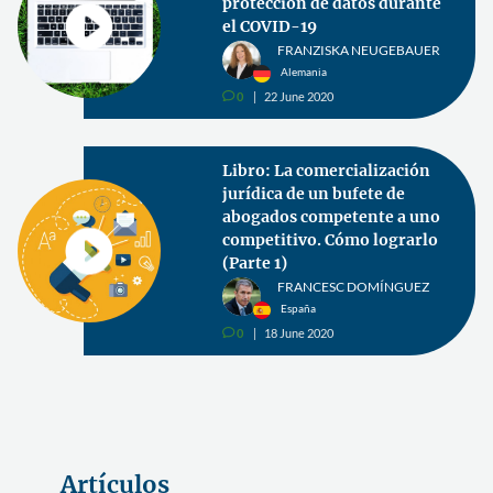
protección de datos durante
el COVID-19
FRANZISKA NEUGEBAUER
Alemania
0
22 June 2020
v
Libro: La comercialización
jurídica de un bufete de
abogados competente a uno
competitivo. Cómo lograrlo
(Parte 1)
FRANCESC DOMÍNGUEZ
España
0
18 June 2020
v
Artículos