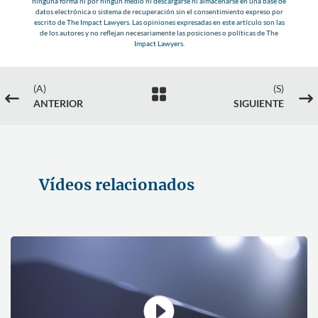
ninguna forma ni por ningún medio ni descargarse ni almacenarse en una base de
datos electrónica o sistema de recuperación sin el consentimiento expreso por
escrito de The Impact Lawyers. Las opiniones expresadas en este artículo son las
de los autores y no reflejan necesariamente las posiciones o políticas de The
Impact Lawyers.
(A)
(S)

#
$
ANTERIOR
SIGUIENTE
Vídeos relacionados