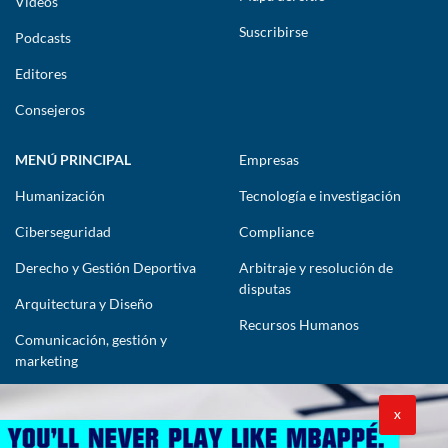
Vídeos
Suscribirse
Podcasts
Editores
Consejeros
MENÚ PRINCIPAL
Empresas
Humanización
Tecnología e investigación
Ciberseguridad
Compliance
Derecho y Gestión Deportiva
Arbitraje y resolución de
disputas
Arquitectura y Diseño
Recursos Humanos
Comunicación, gestión y
marketing
CONTÁCTENOS
X
lawyers@theimpactlawyers.com