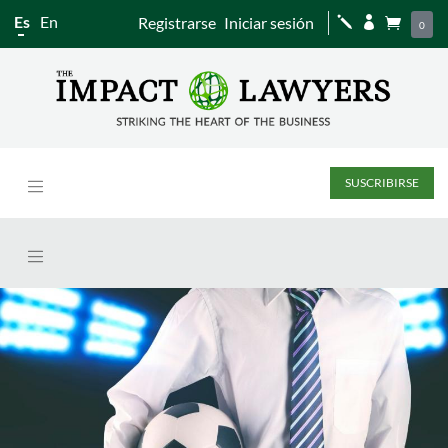
Es
En
Registrarse
Iniciar sesión
j


0
SUSCRIBIRSE