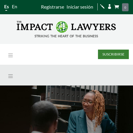
Es
En
Registrarse
Iniciar sesión
j


0
SUSCRIBIRSE