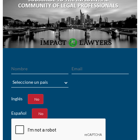
Nombre
Email
País
Inglés
Sí
No
Español
Sí
No