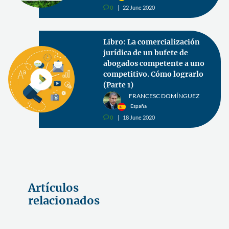
0
22 June 2020
v
Libro: La comercialización
jurídica de un bufete de
abogados competente a uno
competitivo. Cómo lograrlo
(Parte 1)
FRANCESC DOMÍNGUEZ
España
0
18 June 2020
v
Artículos
relacionados