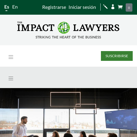
Es
En
Registrarse
Iniciar sesión
j


0
SUSCRIBIRSE