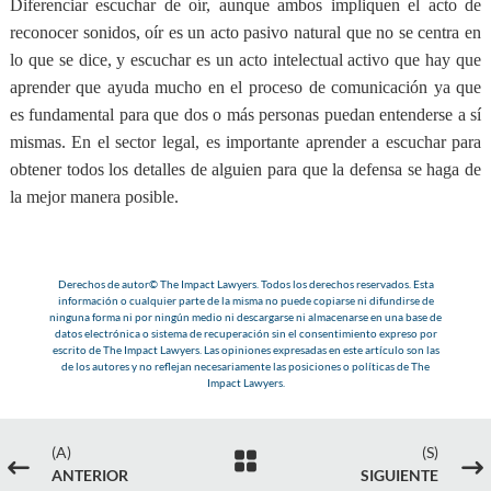
Diferenciar escuchar de oír, aunque ambos impliquen el acto de
reconocer sonidos, oír es un acto pasivo natural que no se centra en
lo que se dice, y escuchar es un acto intelectual activo que hay que
aprender que ayuda mucho en el proceso de comunicación ya que
es fundamental para que dos o más personas puedan entenderse a sí
mismas. En el sector legal, es importante aprender a escuchar para
obtener todos los detalles de alguien para que la defensa se haga de
la mejor manera posible.
Derechos de autor© The Impact Lawyers. Todos los derechos reservados. Esta
información o cualquier parte de la misma no puede copiarse ni difundirse de
ninguna forma ni por ningún medio ni descargarse ni almacenarse en una base de
datos electrónica o sistema de recuperación sin el consentimiento expreso por
escrito de The Impact Lawyers. Las opiniones expresadas en este artículo son las
de los autores y no reflejan necesariamente las posiciones o políticas de The
Impact Lawyers.
(A)
(S)

#
$
ANTERIOR
SIGUIENTE