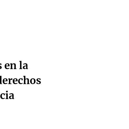
 en la
 derechos
cia