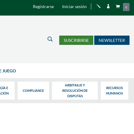
Registrarse
Iniciar sesión
j


0
U
SUSCRIBIRSE
NEWSLETTER
E JUEGO
ARBITRAJE Y
GÍA E
RECURSOS
COMPLIANCE
RESOLUCIÓN DE
ACIÓN
HUMANOS
DISPUTAS