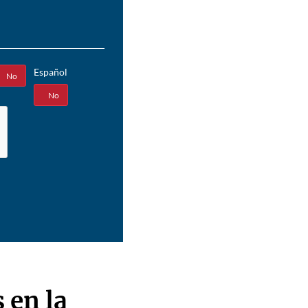
Español
No
Sí
No
 en la