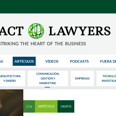
AS
ARTÍCULOS
VÍDEOS
PODCASTS
FUERA D
COMUNICACIÓN,
ARQUITECTURA
TECNOLO
GESTIÓN Y
EMPRESAS
Y DISEÑO
INVESTIG
MARKETING
ARTÍCULO
GRATIS
0
v