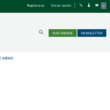
Registrarse
Iniciar sesión
j


0
U
SUSCRIBIRSE
NEWSLETTER
E JUEGO