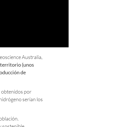
eoscience Australia,
territorio (unos
roducción de
s obtenidos por
 hidrógeno serían los
oblación.
 sostenible.