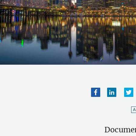
A
Docume