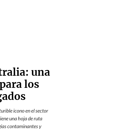
ralia: una
para los
gados
rible icono en el sector
tiene una hoja de ruta
rgías contaminantes y