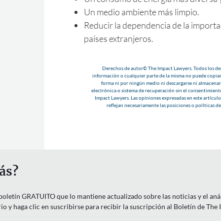
Un medio ambiente más limpio.
Reducir la dependencia de la importa
países extranjeros.
Derechos de autor© The Impact Lawyers. Todos los der
información o cualquier parte de la misma no puede copiar
forma ni por ningún medio ni descargarse ni almacenar
electrónica o sistema de recuperación sin el consentimient
Impact Lawyers. Las opiniones expresadas en este artículo 
reflejan necesariamente las posiciones o políticas d
ás?
letín GRATUITO que lo mantiene actualizado sobre las noticias y el anális
o y haga clic en suscribirse para recibir la suscripción al Boletín de The