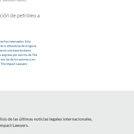
ción de petróleo a
echos reservados. Esta
se ni difundirse de ninguna
se en una base de datos
o expreso por escrito de The
son las de los autores y no
e The Impact Lawyers.
is de las últimas noticias legales internacionales.
 Impact Lawyers.