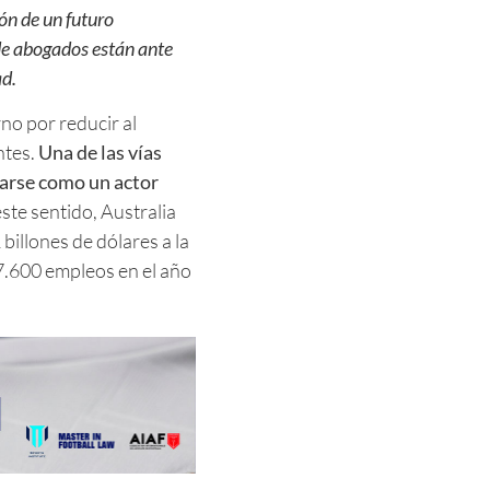
ón de un futuro
 de abogados están ante
d.
rno por reducir al
ntes.
Una de las vías
onarse como un actor
este sentido, Australia
billones de dólares a la
7.600 empleos en el año