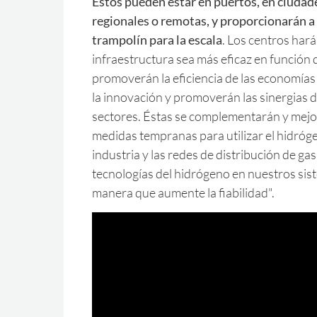
Éstos pueden estar en puertos, en ciudad
regionales o remotas, y proporcionarán a 
trampolín para la escala
. Los centros hará
infraestructura sea más eficaz en función d
promoverán la eficiencia de las economías
la innovación y promoverán las sinergias d
sectores. Éstas se complementarán y mejo
medidas tempranas para utilizar el hidróge
industria y las redes de distribución de gas,
tecnologías del hidrógeno en nuestros sis
manera que aumente la fiabilidad".