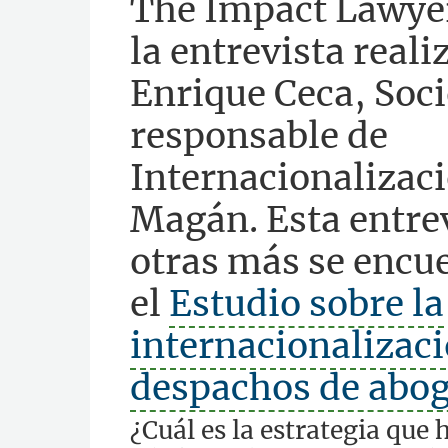
The Impact Lawyer
la entrevista reali
Enrique Ceca, Soci
responsable de
Internacionalizac
Magán. Esta entrev
otras más se encu
el
Estudio sobre la
internacionalizaci
despachos de abo
¿Cuál es la estrategia que 