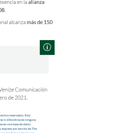
esencia en la
alianza
08
.
onal alcanza
más de 150
e Venize Comunicación
ero de 2021.
echos reservados. Esta
se ni difundirse de ninguna
se en una base de datos
o expreso por escrito de The
son las de los autores y no