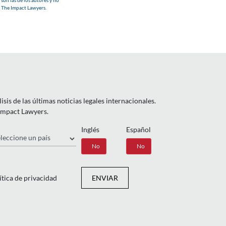
e The Impact Lawyers.
is de las últimas noticias legales internacionales.
 Impact Lawyers.
Inglés
Español
ís
Sí
No
Sí
No
ítica de privacidad
ENVIAR