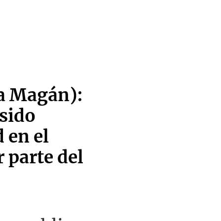
a Magán):
 sido
 en el
 parte del