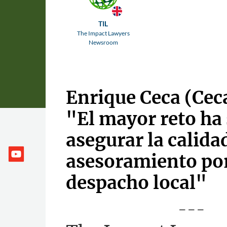
TIL
The Impact Lawyers
Newsroom
Enrique Ceca (Cec
"El mayor reto ha
asegurar la calidad
asesoramiento por
despacho local"
---