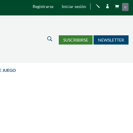
Registrarse
Iniciar sesión
j


0
U
SUSCRIBIRSE
NEWSLETTER
E JUEGO