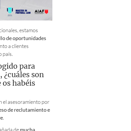
acionales, estamos
llo de oportunidades
nto a clientes
o país.
ogido para
, ¿cuáles son
e os habéis
en el asesoramiento por
eso de reclutamiento e
ve
.
pañada de
mucha