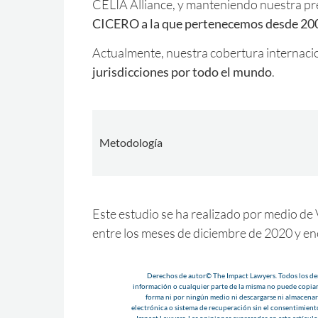
CELIA Alliance, y manteniendo nuestra pr
CICERO a la que pertenecemos desde 20
Actualmente, nuestra cobertura internaci
jurisdicciones por todo el mundo
.
Metodología
Este estudio se ha realizado por medio d
entre los meses de diciembre de 2020 y en
Derechos de autor© The Impact Lawyers. Todos los der
información o cualquier parte de la misma no puede copiar
forma ni por ningún medio ni descargarse ni almacenar
electrónica o sistema de recuperación sin el consentimient
Impact Lawyers. Las opiniones expresadas en este artículo 