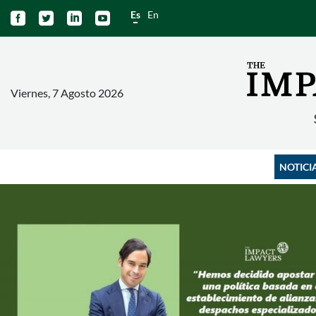
Es
En




Viernes, 7 Agosto 2026
NOTICI