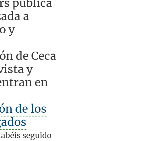
s publica
zada a
o y
ión de Ceca
ista y
entran en
ón de los
gados
habéis seguido