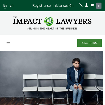
Es
En
Registrarse
Iniciar sesión
j


0
SUSCRIBIRSE