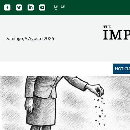
Es
En




Domingo, 9 Agosto 2026
NOTICI