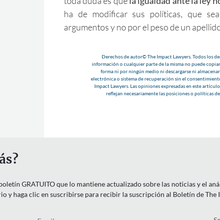
toda duda es que
la igualdad ante la ley n
ha de modificar sus políticas, que se
argumentos y no por el peso de un apellido
Derechos de autor© The Impact Lawyers. Todos los der
información o cualquier parte de la misma no puede copiar
forma ni por ningún medio ni descargarse ni almacenar
electrónica o sistema de recuperación sin el consentimient
Impact Lawyers. Las opiniones expresadas en este artículo 
reflejan necesariamente las posiciones o políticas d
ás?
letín GRATUITO que lo mantiene actualizado sobre las noticias y el anális
o y haga clic en suscribirse para recibir la suscripción al Boletín de The
Email
Pa