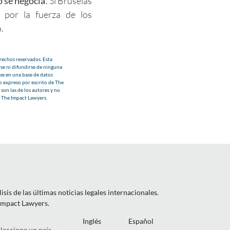
o se negocia
. Si Bruselas
a por la fuerza de los
.
echos reservados. Esta
se ni difundirse de ninguna
se en una base de datos
o expreso por escrito de The
son las de los autores y no
e The Impact Lawyers.
is de las últimas noticias legales internacionales.
 Impact Lawyers.
Inglés
Español
ís