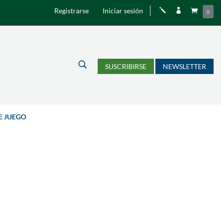
Registrarse
Iniciar sesión
j


0
U
SUSCRIBIRSE
NEWSLETTER
E JUEGO