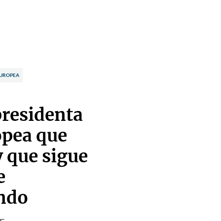
EUROPEA
presidenta
opea que
y que sigue
e
ndo