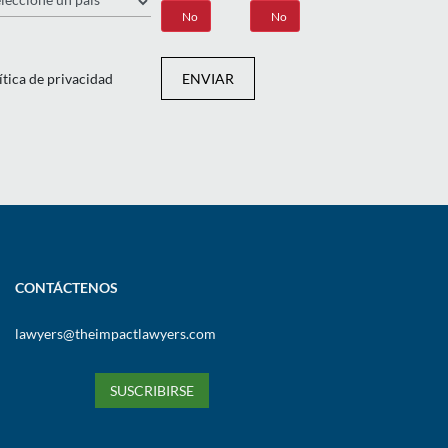
Sí
No
Sí
No
ítica de privacidad
ENVIAR
CONTÁCTENOS
lawyers@theimpactlawyers.com
SUSCRIBIRSE