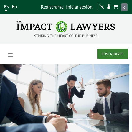
Es
En
Registrarse
Iniciar sesión
j


0
SUSCRIBIRSE