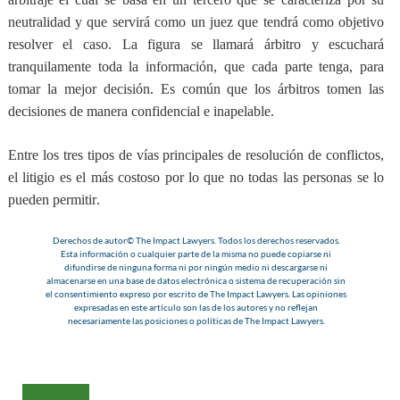
neutralidad y
que servirá como un juez que tendrá como objetivo
resolver el caso
. La figura se llamará árbitro y escuchará
tranquilamente toda la información, que cada parte tenga, para
tomar la mejor decisión. Es común que los árbitros tomen las
decisiones de manera confidencial e inapelable.
Entre los tres tipos de vías principales de resolución de conflictos,
el litigio es el más costoso por lo que no todas las personas se lo
pueden permitir
.
Derechos de autor© The Impact Lawyers. Todos los derechos reservados.
Esta información o cualquier parte de la misma no puede copiarse ni
difundirse de ninguna forma ni por ningún medio ni descargarse ni
almacenarse en una base de datos electrónica o sistema de recuperación sin
el consentimiento expreso por escrito de The Impact Lawyers. Las opiniones
expresadas en este artículo son las de los autores y no reflejan
necesariamente las posiciones o políticas de The Impact Lawyers.