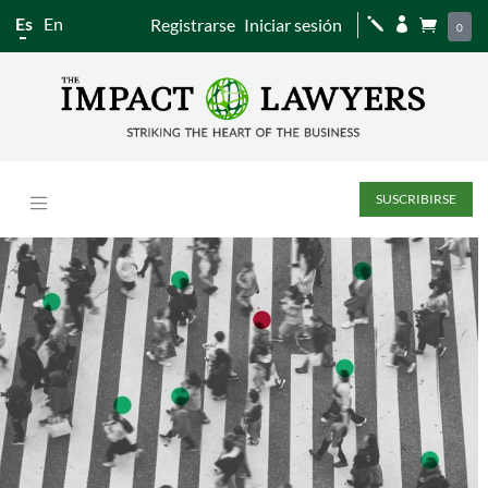
Es
En
Registrarse
Iniciar sesión
j


0
SUSCRIBIRSE