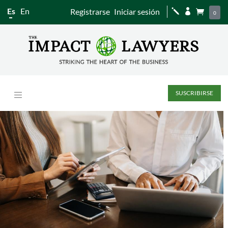
Es
En
Registrarse
Iniciar sesión
j


0
SUSCRIBIRSE