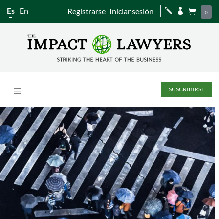
Es
En
Registrarse
Iniciar sesión
j


0
SUSCRIBIRSE