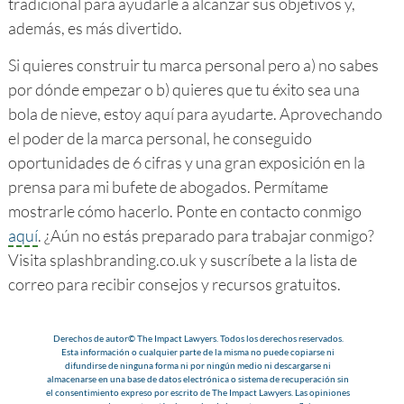
tradicional para ayudarle a alcanzar sus objetivos y,
además, es más divertido.
Si quieres construir tu marca personal pero a) no sabes
por dónde empezar o b) quieres que tu éxito sea una
bola de nieve, estoy aquí para ayudarte. Aprovechando
el poder de la marca personal, he conseguido
oportunidades de 6 cifras y una gran exposición en la
prensa para mi bufete de abogados. Permítame
mostrarle cómo hacerlo. Ponte en contacto conmigo
aquí
. ¿Aún no estás preparado para trabajar conmigo?
Visita splashbranding.co.uk y suscríbete a la lista de
correo para recibir consejos y recursos gratuitos.
Derechos de autor© The Impact Lawyers. Todos los derechos reservados.
Esta información o cualquier parte de la misma no puede copiarse ni
difundirse de ninguna forma ni por ningún medio ni descargarse ni
almacenarse en una base de datos electrónica o sistema de recuperación sin
el consentimiento expreso por escrito de The Impact Lawyers. Las opiniones