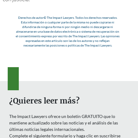
Derechos de autor© The Impact Lawyers. Todos los derechos reservados.
Esta información o cualquier parte de la misma no puede copiarse ni
difundirse de ninguna forma ni por ningún medio ni descargarse ni
almacenarse en una base de datos electrónica o sistema de recuperación sin
el consentimiento expreso por escrito de The Impact Lawyers. Las opiniones
expresadas en este artículo son las de los autores y no reflejan
necesariamente las posiciones o políticas de The Impact Lawyers.
¿Quieres leer más?
The Impact Lawyers ofrece un boletín GRATUITO que lo
mantiene actualizado sobre las noticias y el análisis de las
últimas noticias legales internacionales.
Complete el siguiente formulario y haga clic en suscribirse