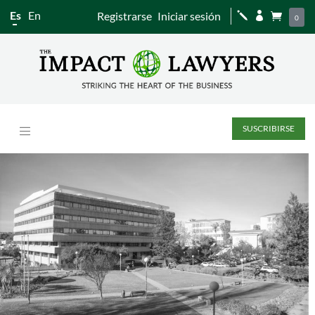
Es
En
Registrarse
Iniciar sesión
j


0
SUSCRIBIRSE