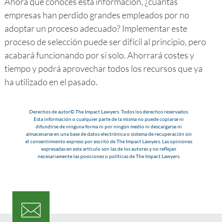
Ahora que conoces esta información, ¿cuántas
empresas han perdido grandes empleados por no
adoptar un proceso adecuado? Implementar este
proceso de selección puede ser difícil al principio, pero
acabará funcionando por sí solo. Ahorrará costes y
tiempo y podrá aprovechar todos los recursos que ya
ha utilizado en el pasado.
Derechos de autor© The Impact Lawyers. Todos los derechos reservados.
Esta información o cualquier parte de la misma no puede copiarse ni
difundirse de ninguna forma ni por ningún medio ni descargarse ni
almacenarse en una base de datos electrónica o sistema de recuperación sin
el consentimiento expreso por escrito de The Impact Lawyers. Las opiniones
expresadas en este artículo son las de los autores y no reflejan
necesariamente las posiciones o políticas de The Impact Lawyers.