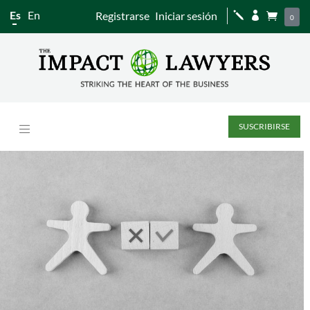
Es
En
Registrarse
Iniciar sesión
j


0
SUSCRIBIRSE