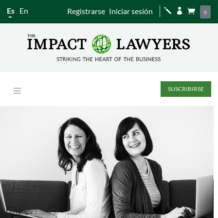
Es
En
Registrarse
Iniciar sesión
j


0
SUSCRIBIRSE