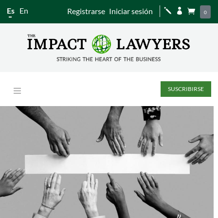
Es
En
Registrarse
Iniciar sesión
j


0
SUSCRIBIRSE