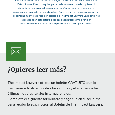
Derechos de autor© The Impact Lawyers. Todos los derechos reservados.
Esta información o cualquier parte de la misma no puede copiarse ni
difundirse de ninguna forma ni por ningún medio ni descargarse ni
almacenarse en una base de datos electrónica o sistema de recuperación sin
el consentimiento expreso por escrito de The Impact Lawyers. Las opiniones
expresadas en este artículo son las de los autores y no reflejan
necesariamente las posiciones o políticas de The Impact Lawyers.
¿Quieres leer más?
The Impact Lawyers ofrece un boletín GRATUITO que lo
mantiene actualizado sobre las noticias y el análisis de las
últimas noticias legales internacionales.
Complete el siguiente formulario y haga clic en suscribirse
para recibir la suscripción al Boletín de The Impact Lawyers.
Nombre