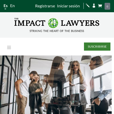
Es
En
Registrarse
Iniciar sesión
j


0
SUSCRIBIRSE