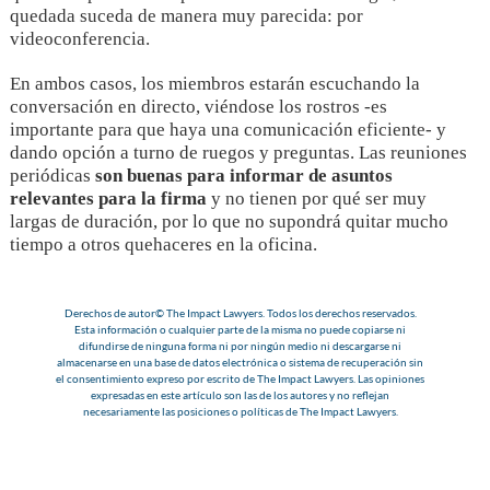
quedada suceda de manera muy parecida: por
videoconferencia.
En ambos casos, los miembros estarán escuchando la
conversación en directo, viéndose los rostros -es
importante para que haya una comunicación eficiente- y
dando opción a turno de ruegos y preguntas. Las reuniones
periódicas
son buenas para informar de asuntos
relevantes para la firma
y no tienen por qué ser muy
largas de duración, por lo que no supondrá quitar mucho
tiempo a otros quehaceres en la oficina.
Derechos de autor© The Impact Lawyers. Todos los derechos reservados.
Esta información o cualquier parte de la misma no puede copiarse ni
difundirse de ninguna forma ni por ningún medio ni descargarse ni
almacenarse en una base de datos electrónica o sistema de recuperación sin
el consentimiento expreso por escrito de The Impact Lawyers. Las opiniones
expresadas en este artículo son las de los autores y no reflejan
necesariamente las posiciones o políticas de The Impact Lawyers.