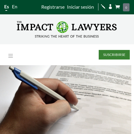
Es
En
Registrarse
Iniciar sesión
j


0
SUSCRIBIRSE