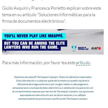
Giulio Asquini y Francesca Porietto explican sobre este
tema en su artículo "Soluciones informáticas para la
firma de documentos electrónicos".
Para más información, por favor lea este
artículo
.
Derechos de autor© The Impact Lawyers. Todos los derechos reservados.
Esta información o cualquier parte de la misma no puede copiarse ni
difundirse de ninguna forma ni por ningún medio ni descargarse ni
almacenarse en una base de datos electrónica o sistema de recuperación sin
el consentimiento expreso por escrito de The Impact Lawyers. Las opiniones
expresadas en este artículo son las de los autores y no reflejan
necesariamente las posiciones o políticas de The Impact Lawyers.