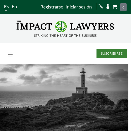
Es
En
Registrarse
Iniciar sesión
j


0
SUSCRIBIRSE