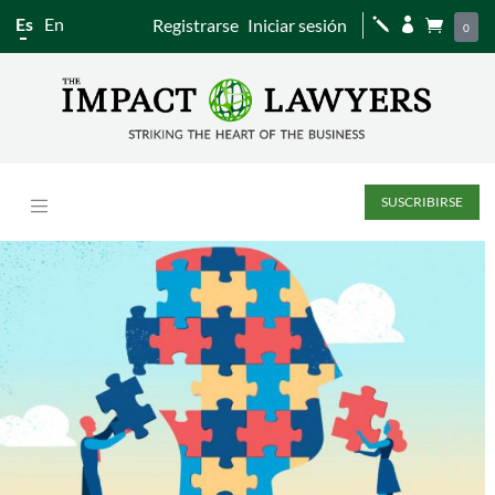
Es
En
Registrarse
Iniciar sesión
j


0
SUSCRIBIRSE