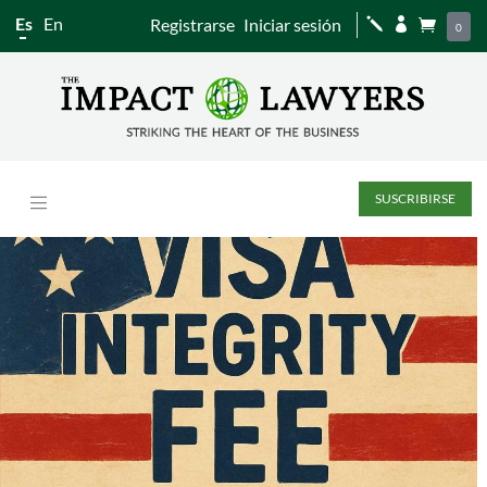
Es
En
Registrarse
Iniciar sesión
j


0
SUSCRIBIRSE