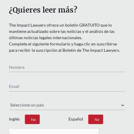
¿Quieres leer más?
The Impact Lawyers ofrece un boletín GRATUITO que lo
mantiene actualizado sobre las noticias y el análisis de las
últimas noticias legales internacionales.
Complete el siguiente formulario y haga clic en suscribirse
para recibir la suscripción al Boletín de The Impact Lawyers.
Nombre
Email
País
Inglés
Español
Sí
No
Sí
No