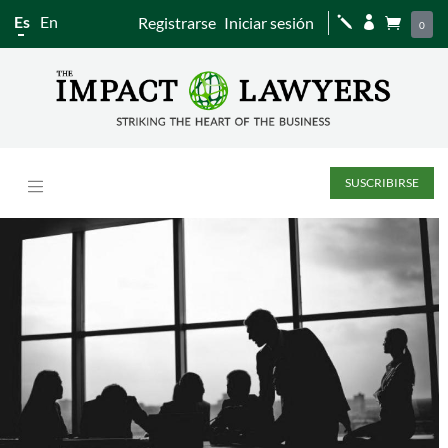
Es
En
Registrarse
Iniciar sesión
j


0
SUSCRIBIRSE