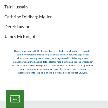
-
Tair Hussain
-
Cathrine Foldberg Møller
-
Derek Lawlor
-
James McKnight
Derechos de autor© The Impact Lawyers. Todos los derechos reservados.
Esta información o cualquier parte de la misma no puede copiarse ni
difundirse de ninguna forma ni por ningún medio ni descargarse ni
almacenarse en una base de datos electrónica o sistema de recuperación sin
el consentimiento expreso por escrito de The Impact Lawyers. Las opiniones
expresadas en este artículo son las de los autores y no reflejan
necesariamente las posiciones o políticas de The Impact Lawyers.