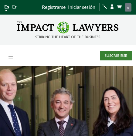
Es
En
Registrarse
Iniciar sesión
j


0
SUSCRIBIRSE