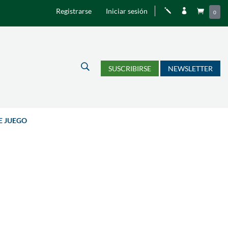
Registrarse
Iniciar sesión
j


0
U
SUSCRIBIRSE
NEWSLETTER
E JUEGO