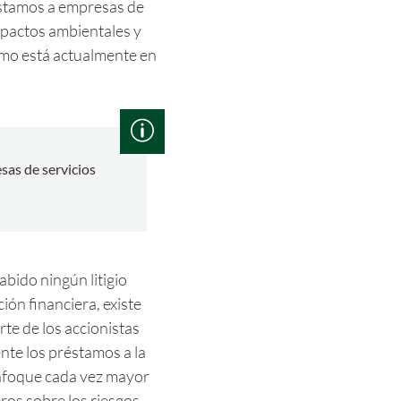
stamos a empresas de
impactos ambientales y
mo está actualmente en
esas de servicios
bido ningún litigio
ión financiera, existe
te de los accionistas
te los préstamos a la
enfoque cada vez mayor
eros sobre los riesgos