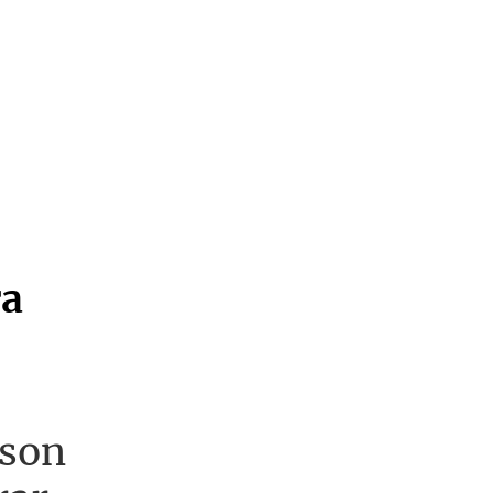
ra
 son