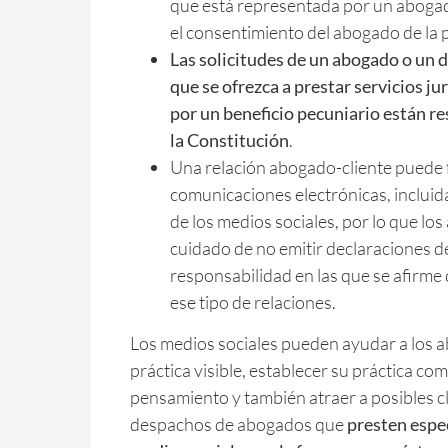
que está representada por un aboga
el consentimiento del abogado de la
Las solicitudes de un abogado o un
que se ofrezca a prestar servicios ju
por un beneficio pecuniario están re
la Constitución
.
Una relación abogado-cliente puede 
comunicaciones electrónicas, incluid
de los medios sociales, por lo que l
cuidado de no emitir declaraciones d
responsabilidad en las que se afirme
ese tipo de relaciones.
Los medios sociales pueden ayudar a los 
práctica visible, establecer su práctica com
pensamiento y también atraer a posibles cl
despachos de abogados que
presten espec