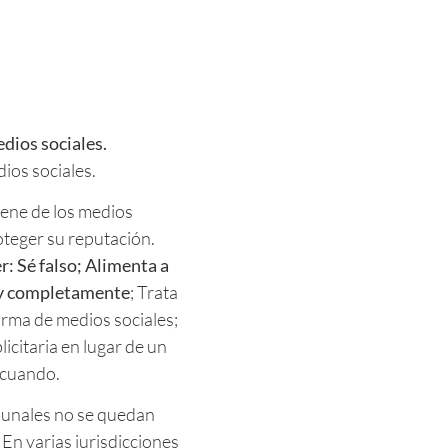
edios sociales.
dios sociales.
ene de los medios
oteger su reputación.
: Sé falso; Alimenta a
a y completamente
; Trata
orma de medios sociales;
icitaria en lugar de un
n cuando.
bunales no se quedan
. En varias jurisdicciones