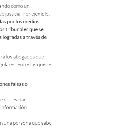
izando como un
e justicia. Por ejemplo,
das por los medios
os tribunales que se
s logradas a través de
ara los abogados que
gulares, entre las que se
ones falsas o
e no revelar
 información
n una persona que sabe