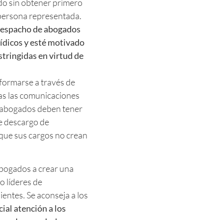
do sin obtener primero
 persona representada.
 despacho de abogados
rídicos y esté motivado
stringidas en virtud de
formarse a través de
as las comunicaciones
os abogados deben tener
e descargo de
 que sus cargos no crean
abogados a crear una
o líderes de
ientes. Se aconseja a los
ial atención a los