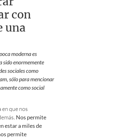
rar
ar con
e una
 época moderna es
 ha sido enormemente
edes sociales como
am, sólo para mencionar
ivamente como social
a en que nos
 demás.
Nos permite
 estar a miles de
nos permite