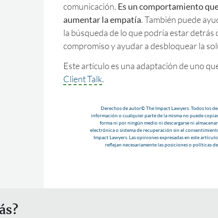
comunicación.
Es un comportamiento que
aumentar la empatía
. También puede ayu
la búsqueda de lo que podría estar detrás d
compromiso y ayudar a desbloquear la sol
Este artículo es una adaptación de uno que
Client Talk
.
Derechos de autor© The Impact Lawyers. Todos los der
información o cualquier parte de la misma no puede copiar
forma ni por ningún medio ni descargarse ni almacenar
electrónica o sistema de recuperación sin el consentimient
Impact Lawyers. Las opiniones expresadas en este artículo 
reflejan necesariamente las posiciones o políticas d
ás?