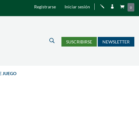
Registrarse
Iniciar sesión
j


0
U
SUSCRIBIRSE
NEWSLETTER
E JUEGO