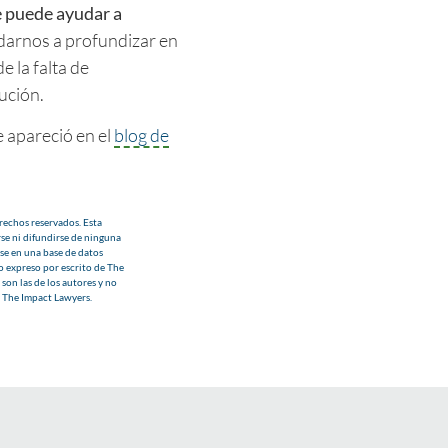
 puede ayudar a
darnos a profundizar en
e la falta de
ución.
 apareció en el
blog de
echos reservados. Esta
se ni difundirse de ninguna
se en una base de datos
o expreso por escrito de The
son las de los autores y no
e The Impact Lawyers.