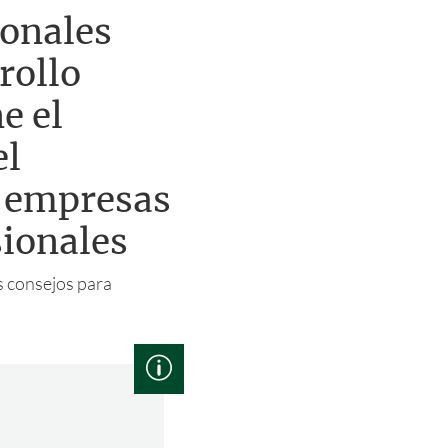
ionales
rollo
e el
el
s empresas
sionales
s consejos para