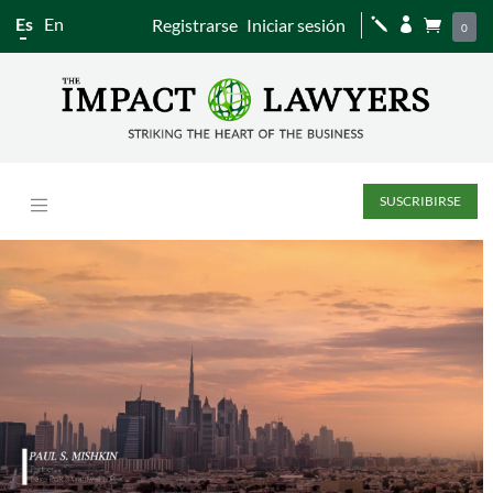
Es
En
Registrarse
Iniciar sesión
j


0
SUSCRIBIRSE