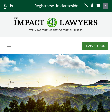
Es
En
Registrarse
Iniciar sesión
j


0
SUSCRIBIRSE