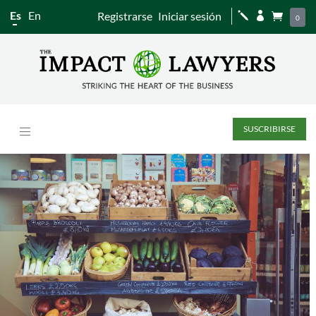
Es
En
Registrarse
Iniciar sesión
j


0
SUSCRIBIRSE