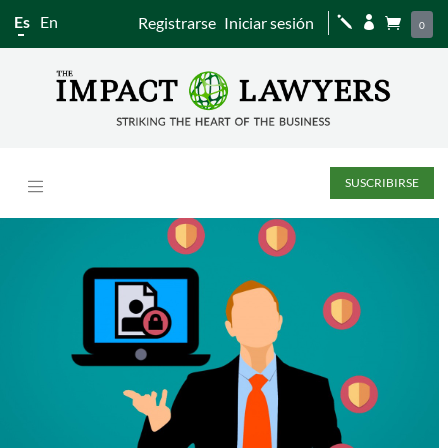
Es
En
Registrarse
Iniciar sesión
j


0
SUSCRIBIRSE