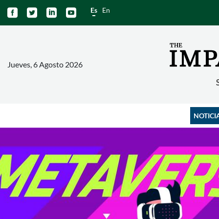
Es
En




Jueves, 6 Agosto 2026
NOTICI