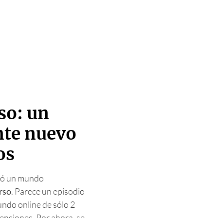
so: un
nte nuevo
os
tó un mundo
rso
. Parece un episodio
mundo online de sólo 2
ensiones. Por ahora, se