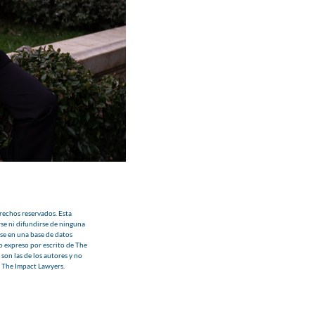
echos reservados. Esta
se ni difundirse de ninguna
se en una base de datos
o expreso por escrito de The
son las de los autores y no
e The Impact Lawyers.