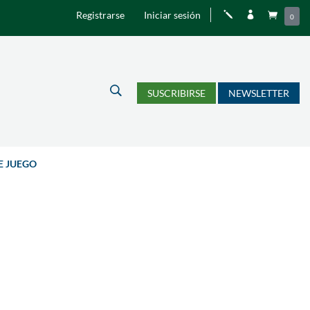
Registrarse
Iniciar sesión
j


0
U
SUSCRIBIRSE
NEWSLETTER
E JUEGO