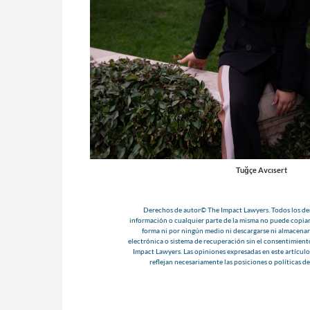
Tuğçe Avcısert
Derechos de autor© The Impact Lawyers. Todos los der
información o cualquier parte de la misma no puede copiar
forma ni por ningún medio ni descargarse ni almacenar
electrónica o sistema de recuperación sin el consentimient
Impact Lawyers. Las opiniones expresadas en este artículo 
reflejan necesariamente las posiciones o políticas d