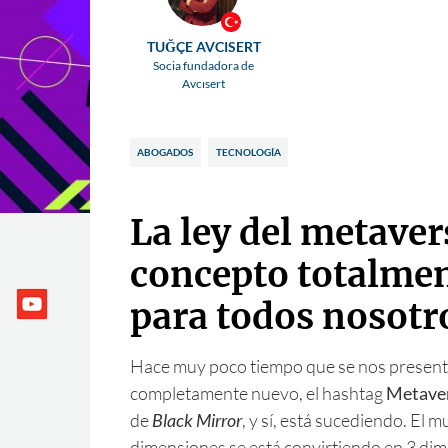
TUĞÇE AVCISERT
Socia fundadora de
Avcısert
ABOGADOS
TECNOLOGÍA
La ley del metaver
concepto totalme
para todos nosotr
Hace muy poco tiempo que se nos presen
completamente nuevo, el hashtag
Metave
de
Black Mirror
, y sí, está sucediendo. El 
dimensiones se está convirtiendo en 3 dim