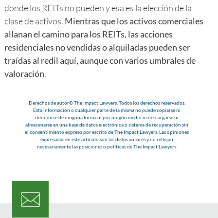
donde los REITs no pueden y esa es la elección de la
clase de activos.
Mientras que los activos comerciales
allanan el camino para los REITs, las acciones
residenciales no vendidas o alquiladas pueden ser
traídas al redil aquí, aunque con varios umbrales de
valoración
.
Derechos de autor© The Impact Lawyers. Todos los derechos reservados.
Esta información o cualquier parte de la misma no puede copiarse ni
difundirse de ninguna forma ni por ningún medio ni descargarse ni
almacenarse en una base de datos electrónica o sistema de recuperación sin
el consentimiento expreso por escrito de The Impact Lawyers. Las opiniones
expresadas en este artículo son las de los autores y no reflejan
necesariamente las posiciones o políticas de The Impact Lawyers.