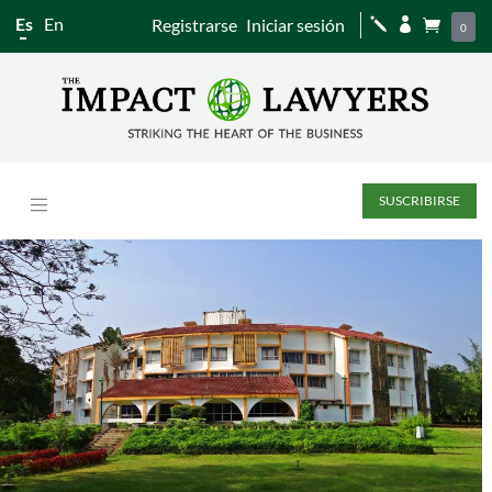
Es
En
Registrarse
Iniciar sesión
j


0
SUSCRIBIRSE