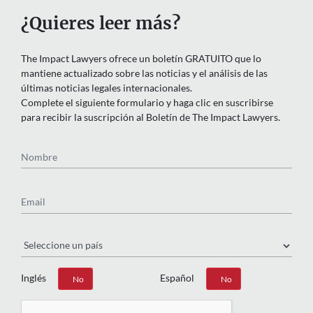
¿Quieres leer más?
The Impact Lawyers ofrece un boletín GRATUITO que lo
mantiene actualizado sobre las noticias y el análisis de las
últimas noticias legales internacionales.
Complete el siguiente formulario y haga clic en suscribirse
para recibir la suscripción al Boletín de The Impact Lawyers.
Nombre
Email
País
Inglés
Español
Sí
No
Sí
No