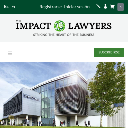
Es
En
Registrarse
Iniciar sesión
j


0
SUSCRIBIRSE