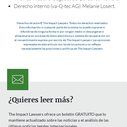
Derecho interno (va-Q-tec AG): Melanie Losert.
Derechos de autor© The Impact Lawyers. Todos los derechos reservados.
Esta información o cualquier parte de la misma no puede copiarse ni
difundirse de ninguna forma ni por ningún medio ni descargarse ni
almacenarse en una base de datos electrónica o sistema de recuperación sin
el consentimiento expreso por escrito de The Impact Lawyers. Las opiniones
expresadas en este artículo son las de los autores y no reflejan
necesariamente las posiciones o políticas de The Impact Lawyers.
¿Quieres leer más?
The Impact Lawyers ofrece un boletín GRATUITO que lo
mantiene actualizado sobre las noticias y el análisis de las
últimas noticias legales internacionales.