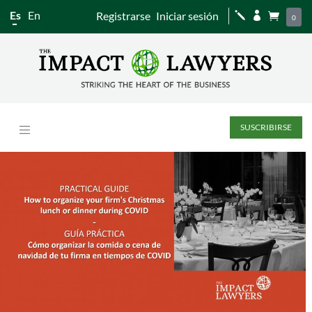
Es
En
Registrarse
Iniciar sesión
j


0
SUSCRIBIRSE