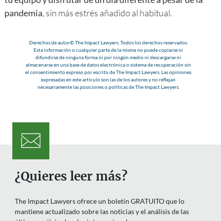
pandemia
, sin más estrés añadido al habitual.
Derechos de autor© The Impact Lawyers. Todos los derechos reservados.
Esta información o cualquier parte de la misma no puede copiarse ni
difundirse de ninguna forma ni por ningún medio ni descargarse ni
almacenarse en una base de datos electrónica o sistema de recuperación sin
el consentimiento expreso por escrito de The Impact Lawyers. Las opiniones
expresadas en este artículo son las de los autores y no reflejan
necesariamente las posiciones o políticas de The Impact Lawyers.
¿Quieres leer más?
The Impact Lawyers ofrece un boletín GRATUITO que lo
mantiene actualizado sobre las noticias y el análisis de las