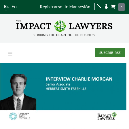
Es
En
Registrarse
Iniciar sesión
j


0
SUSCRIBIRSE