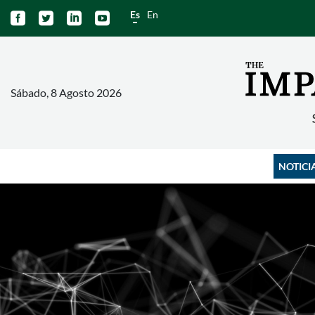
Es
En




Sábado, 8 Agosto 2026
NOTICI