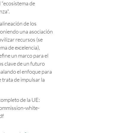
l "ecosistema de
nza".
alineación de los
oponiendo una asociación
vilizar recursos (se
ema de excelencia),
efine un marco para el
os clave de un futuro
ñalando el enfoque para
 trata de impulsar la
completo de la UE:
/commission-white-
df