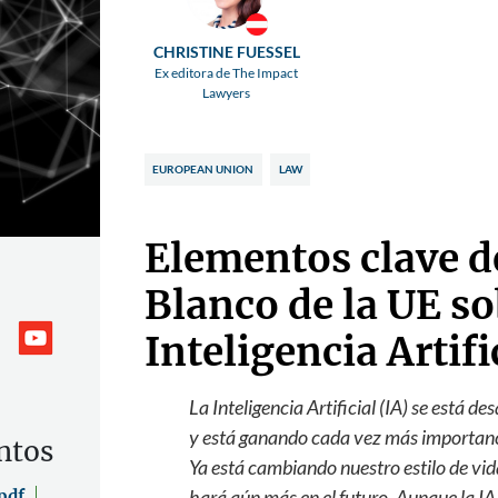
CHRISTINE FUESSEL
Ex editora de The Impact
Lawyers
EUROPEAN UNION
LAW
Elementos clave d
Blanco de la UE s
Inteligencia Artifi
La Inteligencia Artificial (IA) se está d
y está ganando cada vez más importanci
ntos
Ya está cambiando nuestro estilo de vid
hará aún más en el futuro. Aunque la IA 
pdf