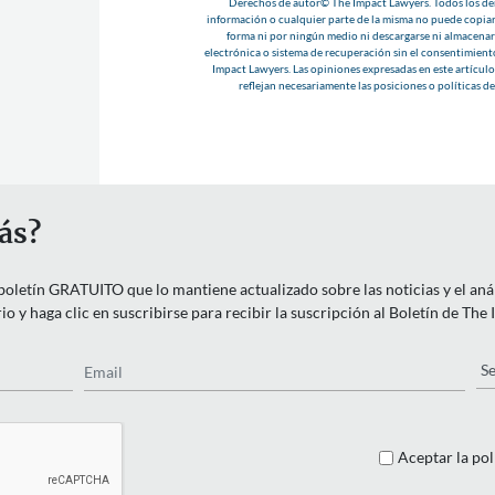
Derechos de autor© The Impact Lawyers. Todos los der
información o cualquier parte de la misma no puede copiar
forma ni por ningún medio ni descargarse ni almacenar
electrónica o sistema de recuperación sin el consentimient
Impact Lawyers. Las opiniones expresadas en este artículo 
reflejan necesariamente las posiciones o políticas d
ás?
letín GRATUITO que lo mantiene actualizado sobre las noticias y el anális
o y haga clic en suscribirse para recibir la suscripción al Boletín de The
Email
Pa
Aceptar la pol