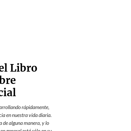
el Libro
obre
cial
esarrollando rápidamente,
a en nuestra vida diaria.
a de alguna manera, y lo
en general está sólo en su