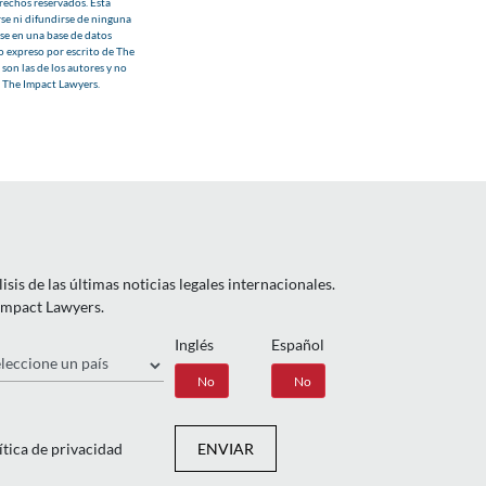
echos reservados. Esta
se ni difundirse de ninguna
se en una base de datos
o expreso por escrito de The
son las de los autores y no
e The Impact Lawyers.
is de las últimas noticias legales internacionales.
 Impact Lawyers.
Inglés
Español
ís
Sí
No
Sí
No
ítica de privacidad
ENVIAR