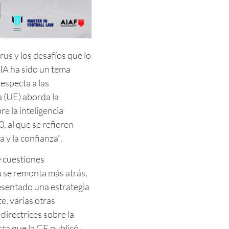
us y los desafíos que lo
 IA ha sido un tema
especta a las
 (UE) aborda la
re la inteligencia
0, al que se refieren
 y la confianza".
e cuestiones
a se remonta más atrás,
esentado una estrategia
e, varias otras
directrices sobre la
sta que la CE publicó