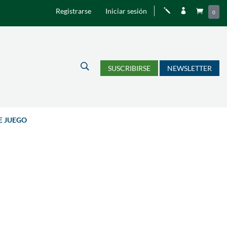
Registrarse
Iniciar sesión
j


0
U
SUSCRIBIRSE
NEWSLETTER
E JUEGO