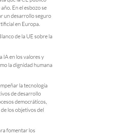
 año. En el esbozo se
ar un desarrollo seguro
artificial en Europa.
Blanco de la UE sobre la
a IA en los valores y
omo la dignidad humana
empeñar la tecnología
tivos de desarrollo
rocesos democráticos,
 de los objetivos del
ara fomentar los