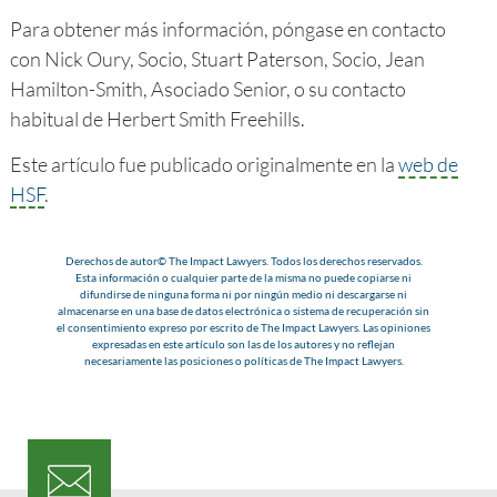
Para obtener más información, póngase en contacto
con Nick Oury, Socio, Stuart Paterson, Socio, Jean
Hamilton-Smith, Asociado Senior, o su contacto
habitual de Herbert Smith Freehills.
Este artículo fue publicado originalmente en la
web de
HSF
.
Derechos de autor© The Impact Lawyers. Todos los derechos reservados.
Esta información o cualquier parte de la misma no puede copiarse ni
difundirse de ninguna forma ni por ningún medio ni descargarse ni
almacenarse en una base de datos electrónica o sistema de recuperación sin
el consentimiento expreso por escrito de The Impact Lawyers. Las opiniones
expresadas en este artículo son las de los autores y no reflejan
necesariamente las posiciones o políticas de The Impact Lawyers.