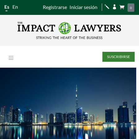
Es
En
Registrarse
Iniciar sesión
j


0
SUSCRIBIRSE