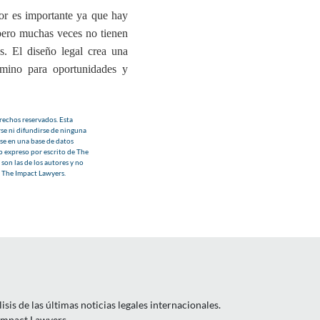
or
es importante ya que hay
pero muchas veces no tienen
s. El diseño legal crea una
amino para oportunidades y
echos reservados. Esta
se ni difundirse de ninguna
se en una base de datos
o expreso por escrito de The
son las de los autores y no
e The Impact Lawyers.
is de las últimas noticias legales internacionales.
 Impact Lawyers.