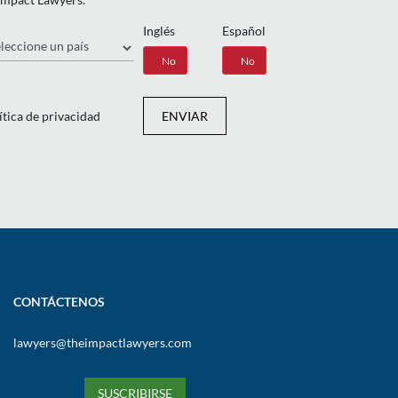
Inglés
Español
ís
Sí
No
Sí
No
ítica de privacidad
ENVIAR
CONTÁCTENOS
lawyers@theimpactlawyers.com
SUSCRIBIRSE