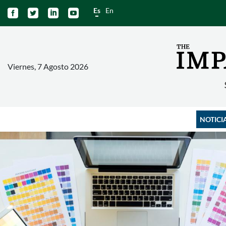
Es
En




Viernes, 7 Agosto 2026
NOTICI