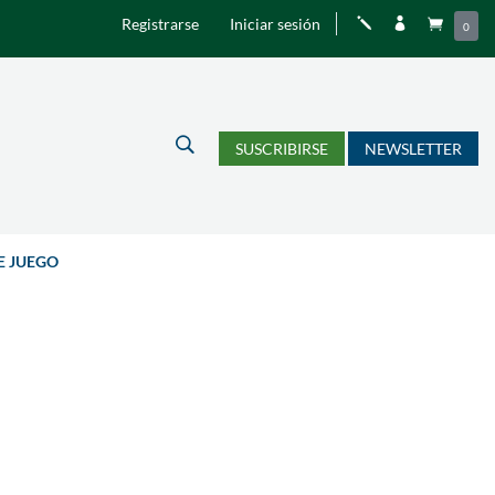
Registrarse
Iniciar sesión
j


0
U
SUSCRIBIRSE
NEWSLETTER
E JUEGO