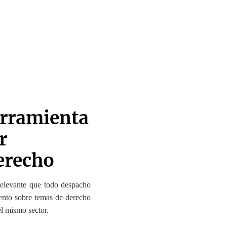
erramienta
r
erecho
 relevante que
todo despacho
iento sobre temas de derecho
el mismo sector.