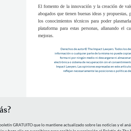
El fomento de la innovación y la creación de val
abogados que tienen buenas ideas y propuestas, 
los conocimientos técnicos para poder plasmarla
plataforma para estas personas, allanando el c
mejoras.
Derechos de autor© The Impact Lawyers. Todos los der
información o cualquier parte de la misma no puede copiar
forma ni por ningún medio ni descargarse ni almacenar
electrónica o sistema de recuperación sin el consentimient
Impact Lawyers. Las opiniones expresadas en este artículo 
reflejan necesariamente las posiciones o políticas d
ás?
letín GRATUITO que lo mantiene actualizado sobre las noticias y el anális
o y haga clic en suscribirse para recibir la suscripción al Boletín de The