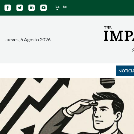
Es
En




Jueves, 6 Agosto 2026
NOTICI