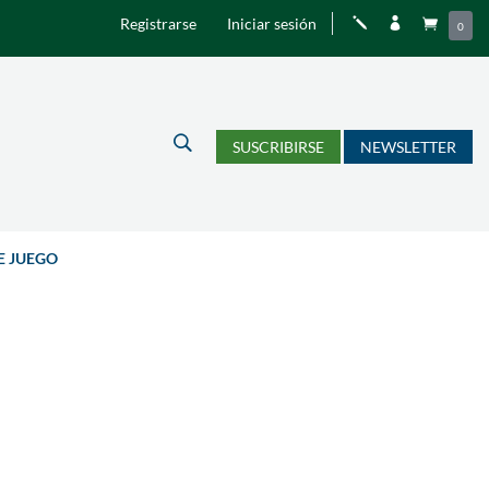
Registrarse
Iniciar sesión
j


0
U
SUSCRIBIRSE
NEWSLETTER
E JUEGO