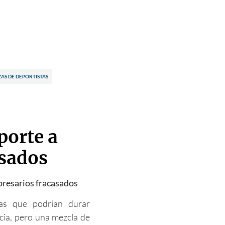
AS DE DEPORTISTAS
porte a
asados
presarios fracasados
nas que podrían durar
ncia, pero una mezcla de