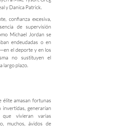
l y Danica Patrick.
e, confianza excesiva,
sencia de supervisión
como Michael Jordan se
caban endeudadas o en
 —en el deporte y en los
sma no sustituyen el
a largo plazo.
e élite amasan fortunas
n invertidas, generarían
a que vivieran varias
go, muchos, ávidos de