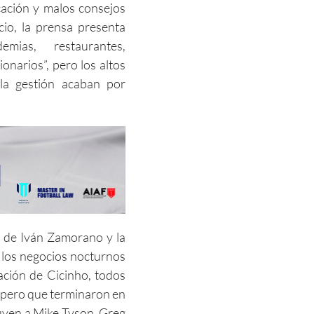
icación y malos consejos
icio, la prensa presenta
mias, restaurantes,
onarios”, pero los altos
ala gestión acaban por
n de Iván Zamorano y la
a los negocios nocturnos
ación de Cicinho, todos
o pero que terminaron en
luyen a Mike Tyson, Greg