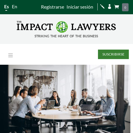
Es
En
Registrarse
Iniciar sesión
j


0
SUSCRIBIRSE