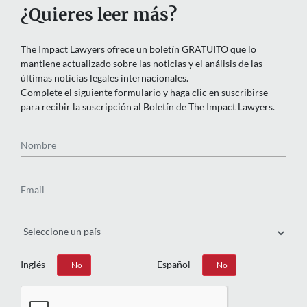
¿Quieres leer más?
The Impact Lawyers ofrece un boletín GRATUITO que lo
mantiene actualizado sobre las noticias y el análisis de las
últimas noticias legales internacionales.
Complete el siguiente formulario y haga clic en suscribirse
para recibir la suscripción al Boletín de The Impact Lawyers.
Nombre
Email
País
Inglés
Español
Sí
No
Sí
No